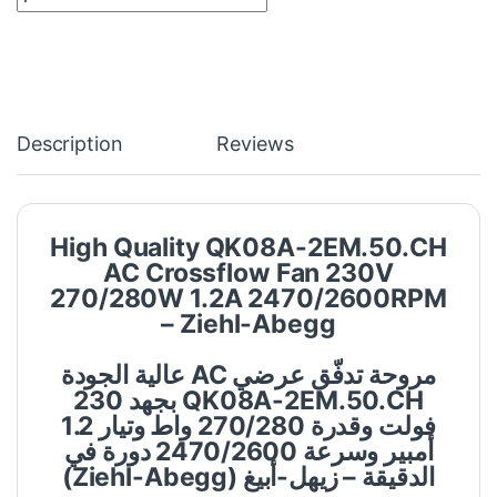
Description
Reviews
High Quality QK08A-2EM.50.CH
AC Crossflow Fan 230V
270/280W 1.2A 2470/2600RPM
– Ziehl-Abegg
مروحة تدفّق عرضي AC عالية الجودة
QK08A-2EM.50.CH بجهد 230
فولت وقدرة 270/280 واط وتيار 1.2
أمبير وسرعة 2470/2600 دورة في
الدقيقة – زيهل-أبيغ (Ziehl-Abegg)