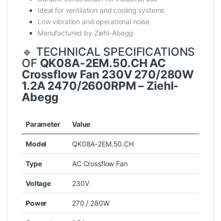
Ideal for ventilation and cooling systems
Low vibration and operational noise
Manufactured by Ziehl-Abegg
🔹 TECHNICAL SPECIFICATIONS
OF
QK08A-2EM.50.CH AC
Crossflow Fan 230V 270/280W
1.2A 2470/2600RPM – Ziehl-
Abegg
Parameter
Value
Model
QK08A-2EM.50.CH
Type
AC Crossflow Fan
Voltage
230V
Power
270 / 280W