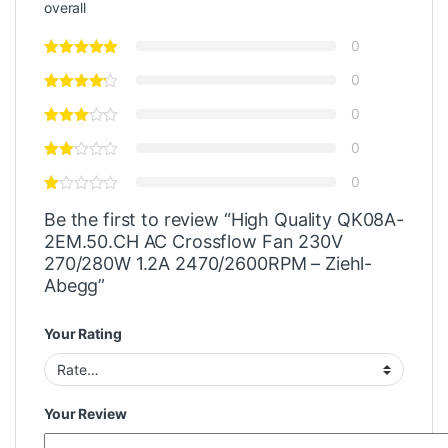
overall
0
0
0
0
0
Be the first to review “High Quality QK08A-
2EM.50.CH AC Crossflow Fan 230V
270/280W 1.2A 2470/2600RPM – Ziehl-
Abegg”
Your Rating
Your Review