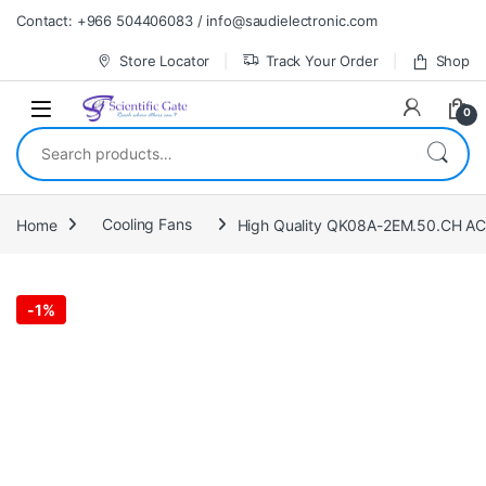
Skip to navigation
Skip to content
Contact: +966 504406083 / info@saudielectronic.com
Store Locator
Track Your Order
Shop
0
Search for:
Home
Cooling Fans
High Quality QK08A-2EM.50.CH AC
-
1%