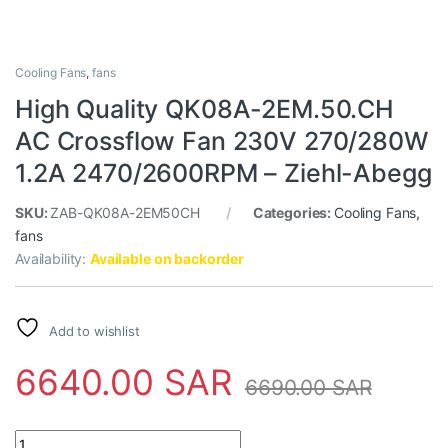
Cooling Fans
,
fans
High Quality QK08A-2EM.50.CH
AC Crossflow Fan 230V 270/280W
1.2A 2470/2600RPM – Ziehl-Abegg
SKU:
ZAB-QK08A-2EM50CH
Categories:
Cooling Fans
,
fans
Availability:
Available on backorder
Add to wishlist
6640.00
SAR
6690.00
SAR
High Quality QK08A-2EM.50.CH AC Crossflow Fan 230V 270/28