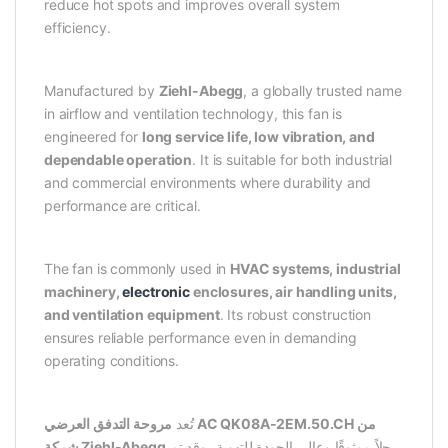
reduce hot spots and improves overall system
efficiency.
Manufactured by
Ziehl-Abegg
, a globally trusted name
in airflow and ventilation technology, this fan is
engineered for
long service life, low vibration, and
dependable operation
. It is suitable for both industrial
and commercial environments where durability and
performance are critical.
The fan is commonly used in
HVAC systems, industrial
machinery,
electronic
enclosures, air handling units,
and ventilation equipment
. Its robust construction
ensures reliable performance even in demanding
operating conditions.
تُعد
مروحة التدفق العرضي AC QK08A-2EM.50.CH من
حلاً موثوقًا وعالي الجودة للتهوية، وقد تم
شركة Ziehl-Abegg