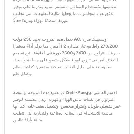
تصميمها للاستخدام الصناعي المستمر. تتميز بقدرتها على توفير
تدفق هواء متجانس، مما يجعلها مثالية للتطبيقات التي تتطلب
توزيعًا منتظمًا للهواء وتبريدًا فعالًا.
، وتستهلك قدرة
230 فولت AC
تعمل هذه المروحة بجهد
270/280 واط
مع تيار مقداره
1.2 أمبير
، مما يوفّر أداءً مستقرًا
بسرعات تتراوح بين
2470 و2600 دورة في الدقيقة
. يتيح تصميم
التدفق العرضي توزيع الهواء بشكل متساوٍ على مساحة واسعة،
مما يساعد على تقليل النقاط الساخنة وتحسين كفاءة النظام
بشكل عام.
تم تصنيع هذه المروحة بواسطة
Ziehl-Abegg
، الاسم العالمي
الموثوق في تقنيات تدفق الهواء والتهوية، وهي مصممة لتوفير
عمر تشغيلي طويل، واهتزاز منخفض، وتشغيل يعتمد عليه
. كما أنها
مناسبة للاستخدام في البيئات الصناعية والتجارية التي تتطلب
متانة وأداءً عاليين.