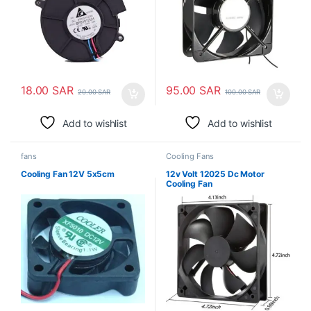
18.00
SAR
95.00
SAR
20.00
SAR
100.00
SAR
Add to wishlist
Add to wishlist
fans
Cooling Fans
Cooling Fan 12V 5x5cm
12v Volt 12025 Dc Motor
Cooling Fan